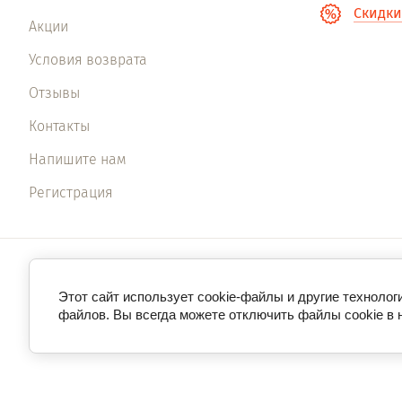
Скидки
Акции
Условия возврата
Отзывы
Контакты
Напишите нам
Регистрация
Общество с ограниченной ответственностью Научно-
производственное объединение «Солнечный парус» (ИНН
Этот сайт использует cookie-файлы и другие технолог
1660197637 / ОКПО 47080897)
файлов. Вы всегда можете отключить файлы cookie в 